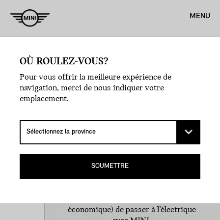
MENU
Accueil
OÙ ROULEZ-VOUS?
Pour vous offrir la meilleure expérience de
navigation, merci de nous indiquer votre
emplacement.
Conduire une MINI Électrique peut
être beaucoup plus pratique que vous
ne le pensez! Mais ne nous croyez pas
SOUMETTRE
sur parole... utilisez les outils
interactifs ci-dessous pour voir à quel
point il peut être facile (et
économique) de passer à l’électrique