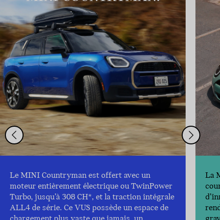
Le MINI Countryman est offert avec un
La M
moteur entièrement électrique ou TwinPower
cour
Turbo, jusqu’à 308 CH*, et la traction intégrale
d’i
ALL4 de série. Ce VUS possède un espace de
rend
chargement plus vaste que jamais, un
grav