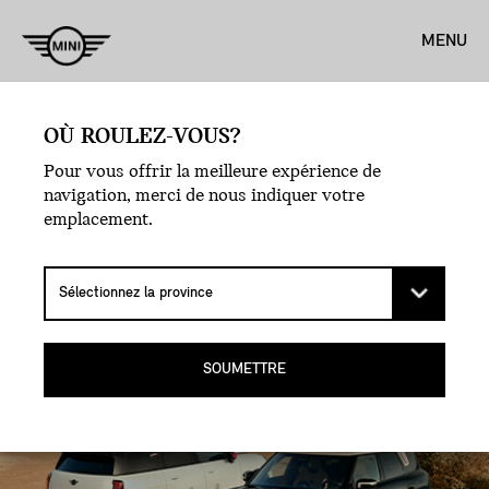
MENU
FAITES LE DÉTOUR – DES
OÙ ROULEZ-VOUS?
RUES DE LA VILLE AUX
Pour vous offrir la meilleure expérience de
navigation, merci de nous indiquer votre
SOMMETS DES
emplacement.
MONTAGNES.
LE VUS MINI COUNTRYMAN ALL4.
SOUMETTRE