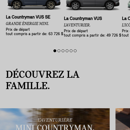
La Countryman VUS SE
La Countryman VUS
La 
GRANDE ÉNERGIE MINI.
L’AVENTURIER.
L’IC
Prix de départ
Prix de départ
Prix
tout compris a partir de: 63 726 $
tout compris a partir de: 49 726 $
tout
DÉCOUVREZ LA
FAMILLE.
L’AVENTURIÈRE
MINI COUNTRYMAN.